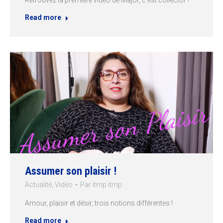
Retrouvez la première vidéo de Major, c’est collector !
Read more
Assumer son plaisir !
Actualité
,
Vidéo
Par
itmp itmp
Amour, plaisir et désir, trois notions différentes !
Read more