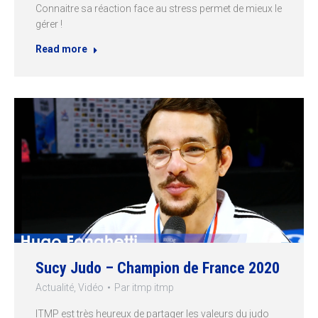
Connaitre sa réaction face au stress permet de mieux le
gérer !
Read more
Sucy Judo – Champion de France 2020
Actualité
,
Vidéo
Par
itmp itmp
ITMP est très heureux de partager les valeurs du judo