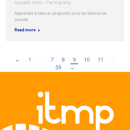
Actualité
,
Vidéo
Par
itmp itmp
Apprendre à faire un strapontin pour les entorse de
cheville.
Read more
←
1
…
7
8
9
10
11
…
59
→