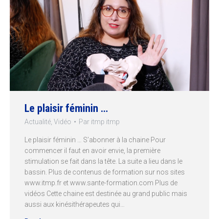
Le plaisir féminin …
Actualité
,
Vidéo
Par
itmp itmp
Le plaisir féminin … S’abonner à la chaine Pour
commencer il faut en avoir envie, la première
stimulation se fait dans la tête. La suite a lieu dans le
bassin. Plus de contenus de formation sur nos sites
www.itmp.fr et www.sante-formation.com Plus de
vidéos Cette chaine est destinée au grand public mais
aussi aux kinésithérapeutes qui…