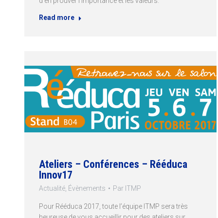
d’en prouver l’importance et les valeurs.
Read more
Ateliers – Conférences – Rééduca
Innov17
Actualité
,
Évènements
Par
ITMP
Pour Rééduca 2017, toute l’équipe ITMP sera très
heureuse de vous accueillir pour des ateliers sur