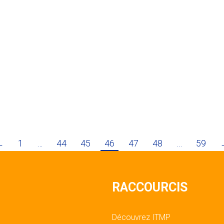
←
1
…
44
45
46
47
48
…
59
RACCOURCIS
Découvrez ITMP