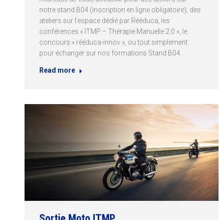
notre stand B04 (inscription en ligne obligatoire), des
ateliers sur l’espace dédié par Rééduca, les
conférences « ITMP – Thérapie Manuelle 2.0 », le
concours « rééduca-innov », ou tout simplement
pour échanger sur nos formations Stand B04.
Read more
Sortie Moto ITMP