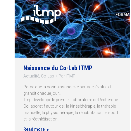
FORMAT
Naissance du Co-Lab ITMP
Actualité
,
Co-Lab
Par
ITMP
Parce que la connaissance se partage, évolue et
grandit chaque jour…
Itmp développe le premier Laboratoire de Recherche
Collaboratif autour de : la kinésithérapie, la thérapie
manuelle, la physiothérapie, la réhabilitation, le sport
et la réathlétisation.
Read more