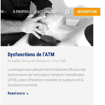
Recherche
IE
À PROPOS
ACTUALITÉS
INSCRIPTION
:
Dysfonctions de l’ATM
Actualité
,
Revue de littérature
Par
ITMP
La thérapie manuelle permet le traitement efficace des
dysfonctions de l’articulation temporo-mandibulaire
(ATM), selon différentes modalités et quelque soit la
structure incriminée.
Read more