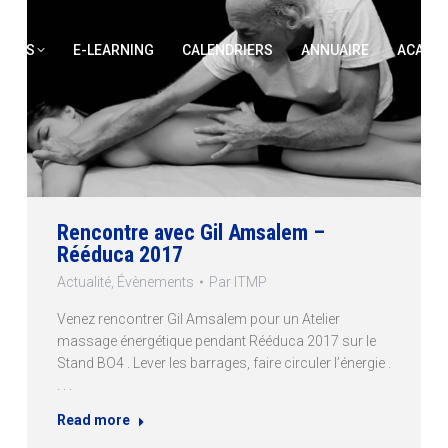
IONS
E-LEARNING
CALENDRIERS
ANNUAIRE
ACADÉM
Rencontre avec Gil Amsalem –
Rééduca 2017
Actualité
,
Évènements
Par
ITMP
Venez rencontrer Gil Amsalem pour un Atelier
massage énergétique pendant Rééduca 2017 sur le
Stand BO4 . Lever les barrages, faire circuler l’énergie .
. . .
Read more