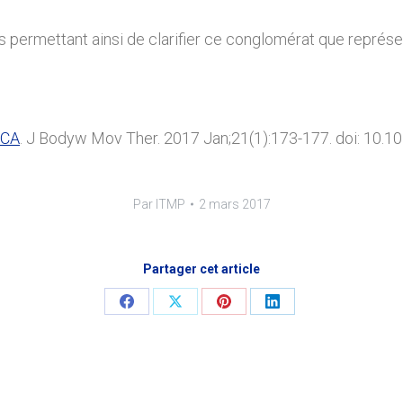
 permettant ainsi de clarifier ce conglomérat que représent
 CA
. J Bodyw Mov Ther. 2017 Jan;21(1):173-177. doi: 10.1
Par
ITMP
2 mars 2017
Partager cet article
Share
Share
Share
Share
on
on
on
on
Facebook
X
Pinterest
LinkedIn