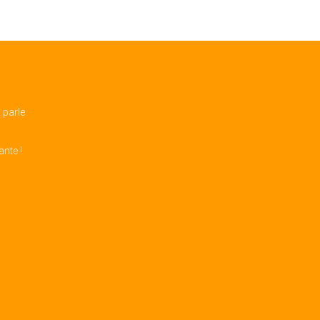
 parle
nte !