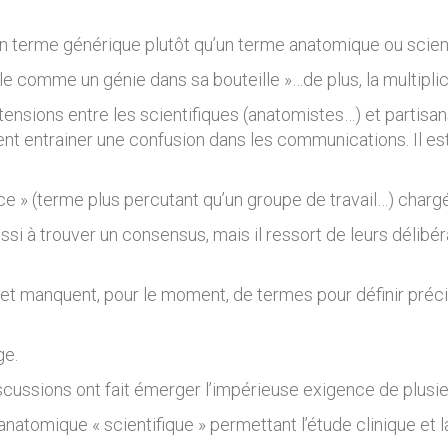
 un terme générique plutôt qu’un terme anatomique ou scient
 comme un génie dans sa bouteille »…de plus, la multiplica
nsions entre les scientifiques (anatomistes…) et partisans 
ent entrainer une confusion dans les communications. Il e
e » (terme plus percutant qu’un groupe de travail…) chargée 
ussi à trouver un consensus, mais il ressort de leurs délib
et manquent, pour le moment, de termes pour définir précis
ge.
scussions ont fait émerger l’impérieuse exigence de plusi
anatomique « scientifique » permettant l’étude clinique et 