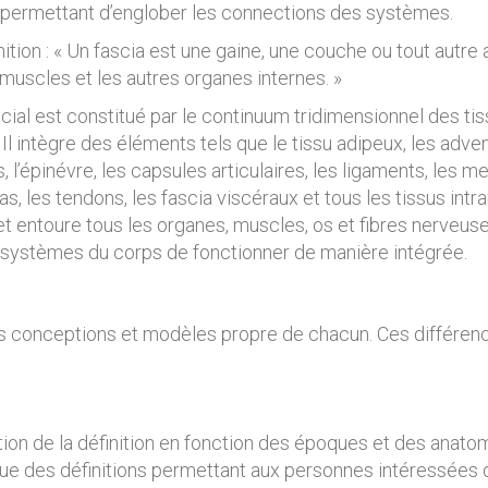
ge permettant d’englober les connections des systèmes.
nition : « Un fascia est une gaine, une couche ou tout autr
 muscles et les autres organes internes. »
scial est constitué par le continuum tridimensionnel des ti
Il intègre des éléments tels que le tissu adipeux, les adve
, l’épinévre, les capsules articulaires, les ligaments, les
as, les tendons, les fascia viscéraux et tous les tissus int
t entoure tous les organes, muscles, os et fibres nerveuses
 systèmes du corps de fonctionner de manière intégrée.
es conceptions et modèles propre de chacun. Ces différenc
lution de la définition en fonction des époques et des anat
revue des définitions permettant aux personnes intéressées