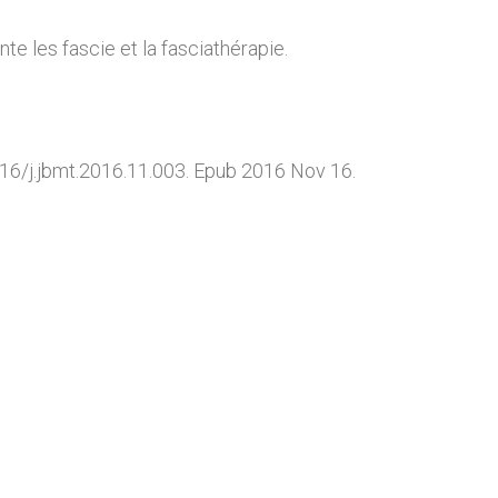
e les fascie et la fasciathérapie.
016/j.jbmt.2016.11.003. Epub 2016 Nov 16.