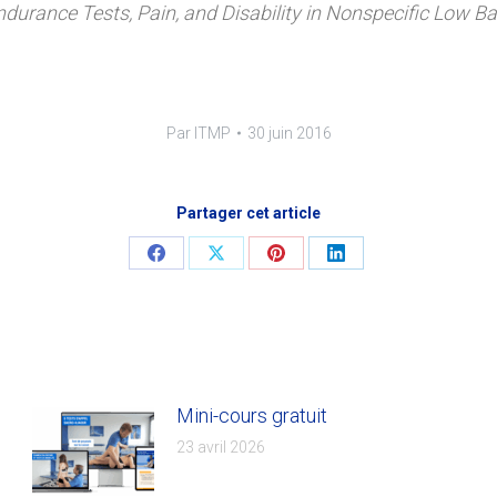
ndurance Tests, Pain, and Disability in Nonspecific Low Ba
Par
ITMP
30 juin 2016
Partager cet article
Share
Share
Share
Share
on
on
on
on
Facebook
X
Pinterest
LinkedIn
Mini-cours gratuit
23 avril 2026