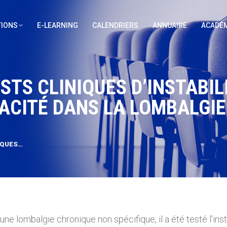
IONS
E-LEARNING
CALENDRIERS
ANNUAIRE
ACADÉM
STS CLINIQUES D’INSTABIL
PACITÉ DANS LA LOMBALGI
IQUES…
ne lombalgie chronique non spécifique, il a été testé l’inst