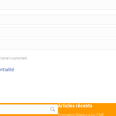
t time I comment.
ntialité
Articles récents
Formation Rééduca by ITMP