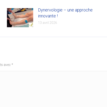
Dynervologie – une approche
innovante !
13 avril 2026
ués avec
*