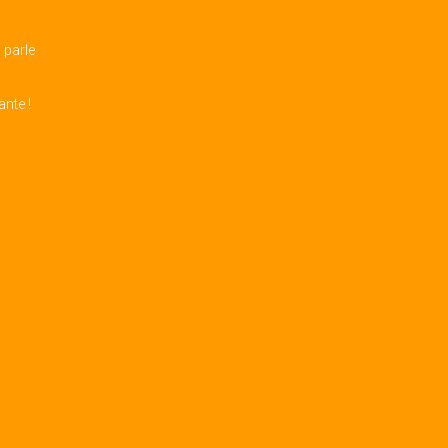
 parle
nte !