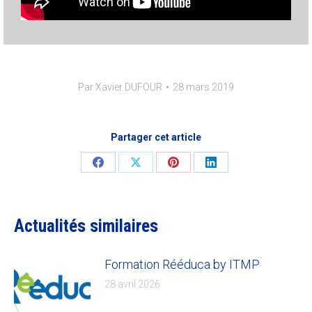
Par
Xavier DUFOUR
28 mars 2019
Partager cet article
Share
Share
Share
Share
on
on
on
on
Facebook
X
Pinterest
LinkedIn
Actualités similaires
Formation Rééduca by ITMP
28 avril 2026